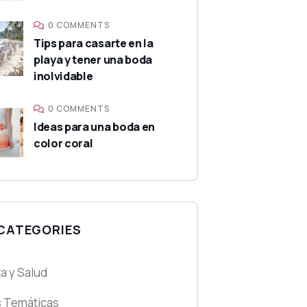
0 COMMENTS
Tips para casarte en la
playa y tener una boda
inolvidable
0 COMMENTS
Ideas para una boda en
color coral
 CATEGORIES
a y Salud
 Temáticas