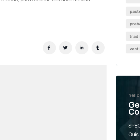
past
preb
trad
vest
hello
Ge
Co
SPEC
Quis