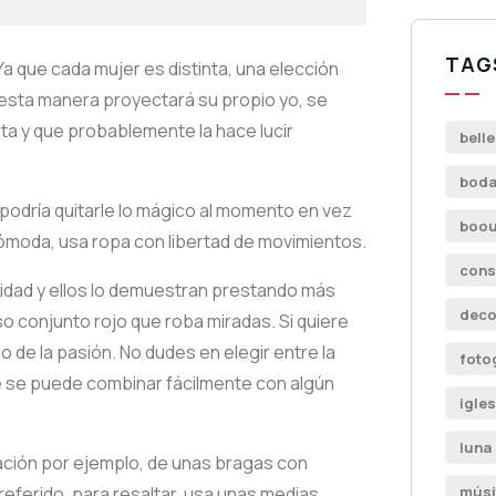
TAG
a que cada mujer es distinta, una elección
 esta manera proyectará su propio yo, se
sta y que probablemente la hace lucir
bell
boda
podría quitarle lo mágico al momento en vez
boou
cómoda, usa ropa con libertad de movimientos.
cons
lidad y ellos lo demuestran prestando más
deco
 conjunto rojo que roba miradas. Si quiere
o de la pasión. No dudes en elegir entre la
foto
ue se puede combinar fácilmente con algún
igles
luna
ión por ejemplo, de unas bragas con
referido, para resaltar, usa unas medias
músi