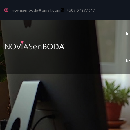
noviasenboda@gmail.com
+507 67277347
In
E