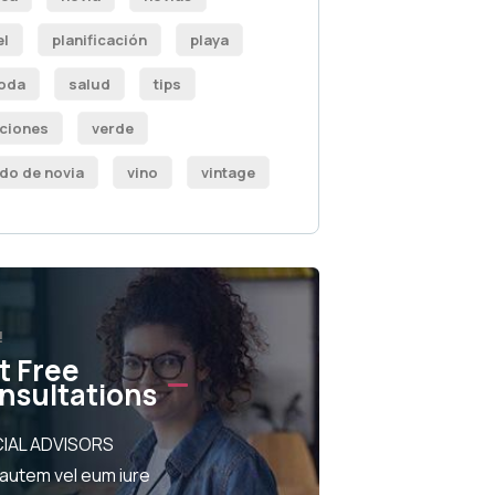
el
planificación
playa
oda
salud
tips
iciones
verde
ido de novia
vino
vintage
!
t Free
nsultations
IAL ADVISORS
 autem vel eum iure