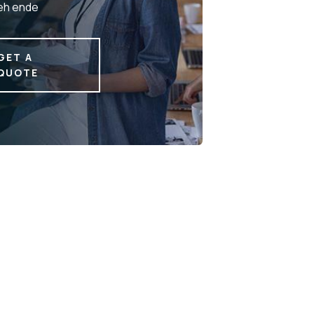
eh ende
GET A
QUOTE