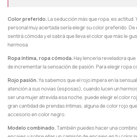
Color preferido.
La seducción más que ropa, es actitud. Y
personal muy acertada sería elegir su color preferido. De
sentirá cómoda y el sabrá que lleva el color que más le gu
hermosa.
Ropa íntima, ropa cómoda.
Hay lencería reveladora que 
de incrementar la sensación de pasión. Para elegir ropa 
Rojo pasión.
Ya sabemos que el rojo impera en la sensua
atención a sus novias (esposas), cuando lucen un hermoso
ser una mujer atrevida esa noche, puede elegir el color roj
gran cantidad de prendas íntimas, alguna de color rojo q
accesorio en color negro.
Modelo combinado.
También puedes hacer una combinac
encajes y sobre ellas un camisón de encajes en tu color p