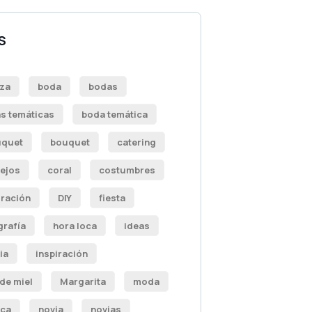
S
eza
boda
bodas
s temáticas
boda temática
quet
bouquet
catering
ejos
coral
costumbres
ración
DIY
fiesta
grafía
hora loca
ideas
ia
inspiración
 de miel
Margarita
moda
ca
novia
novias