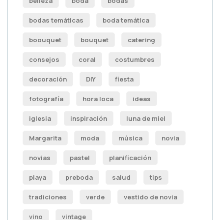
belleza
boda
bodas
bodas temáticas
boda temática
boouquet
bouquet
catering
consejos
coral
costumbres
decoración
DIY
fiesta
fotografía
hora loca
ideas
iglesia
inspiración
luna de miel
Margarita
moda
música
novia
novias
pastel
planificación
playa
preboda
salud
tips
tradiciones
verde
vestido de novia
vino
vintage