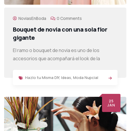
NoviasEnBoda
0 Comments
Bouquet de novia con una sola flor
gigante
El ramo o bouquet de novia es uno de los
accesorios que acompañará el look de la
Hazlo tu Misma DIY
,
Ideas
,
Moda Nupcial
25
JAN