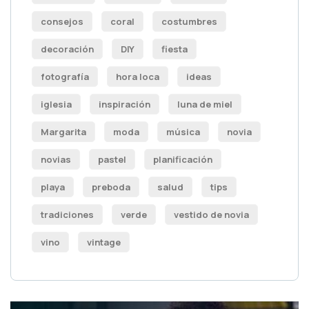
consejos
coral
costumbres
decoración
DIY
fiesta
fotografía
hora loca
ideas
iglesia
inspiración
luna de miel
Margarita
moda
música
novia
novias
pastel
planificación
playa
preboda
salud
tips
tradiciones
verde
vestido de novia
vino
vintage