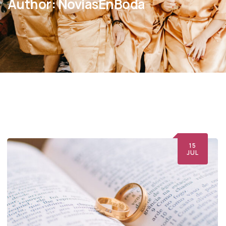
Author:
NoviasEnBoda
15
JUL