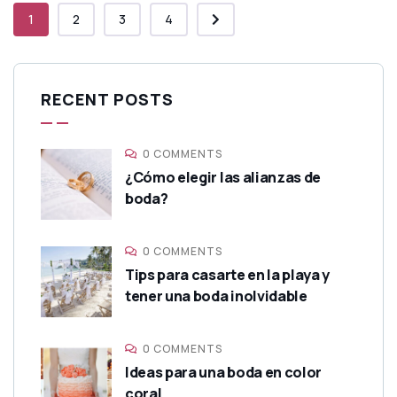
1
2
3
4
RECENT POSTS
0 COMMENTS
¿Cómo elegir las alianzas de
boda?
0 COMMENTS
Tips para casarte en la playa y
tener una boda inolvidable
0 COMMENTS
Ideas para una boda en color
coral