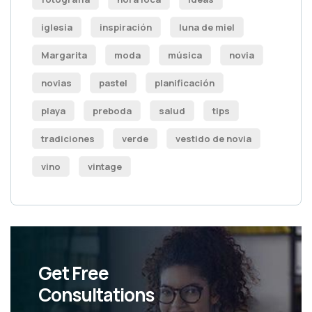
iglesia
inspiración
luna de miel
Margarita
moda
música
novia
novias
pastel
planificación
playa
preboda
salud
tips
tradiciones
verde
vestido de novia
vino
vintage
Get Free
Consultations