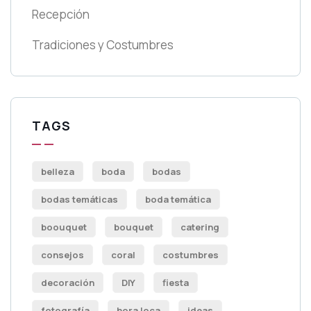
Recepción
Tradiciones y Costumbres
TAGS
belleza
boda
bodas
bodas temáticas
boda temática
boouquet
bouquet
catering
consejos
coral
costumbres
decoración
DIY
fiesta
fotografía
hora loca
ideas