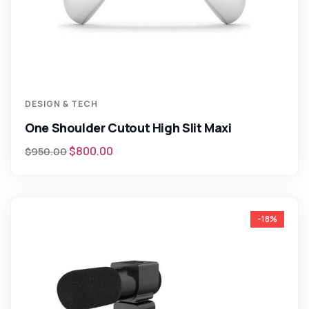
DESIGN & TECH
One Shoulder Cutout High Slit Maxi
$
800.00
$
950.00
-18%